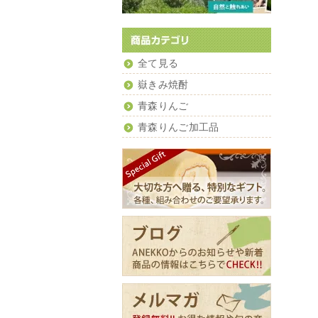
全て見る
嶽きみ焼酎
青森りんご
青森りんご加工品