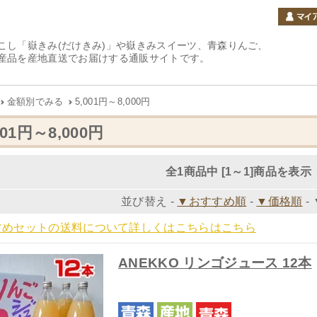
こし「嶽きみ(だけきみ)」や嶽きみスイーツ、青森りんご、
産品を産地直送でお届けする通販サイトです。
金額別でみる
5,001円～8,000円
001円～8,000円
全1商品中 [1～1]商品を表示
並び替え -
▼おすすめ順
-
▼価格順
-
すめセットの送料について詳しくはこちらはこちら
ANEKKO リンゴジュース 12本