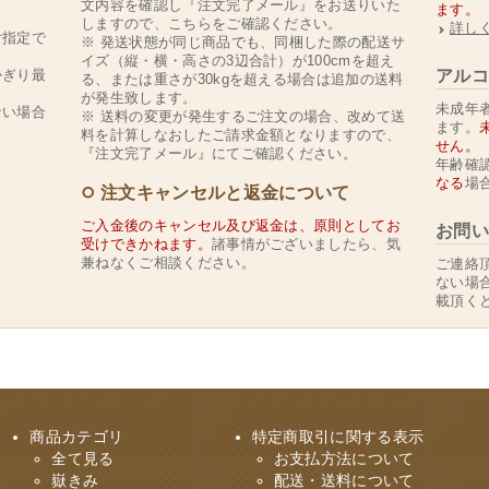
文内容を確認し『注文完了メール』をお送りいた
ます。
。
しますので、こちらをご確認ください。
詳し
付指定で
※ 発送状態が同じ商品でも、同梱した際の配送サ
イズ（縦・横・高さの3辺合計）が100cmを超え
かぎり最
アルコ
る、または重さが30kgを超える場合は追加の送料
が発生致します。
未成年者
ない場合
※ 送料の変更が発生するご注文の場合、改めて送
ます。
料を計算しなおしたご請求金額となりますので、
せん。
『注文完了メール』にてご確認ください。
年齢確
なる
場
注文キャンセルと返金について
ご入金後のキャンセル及び返金は、原則としてお
お問い
受けできかねます。
諸事情がございましたら、気
兼ねなくご相談ください。
ご連絡
ない場
載頂く
商品カテゴリ
特定商取引に関する表示
全て見る
お支払方法について
嶽きみ
配送・送料について