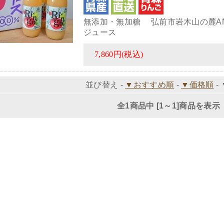
無添加・無加糖 弘前市岩木山の麓ANE
ジュース
7,860円(税込)
並び替え -
▼おすすめ順
-
▼価格順
-
全1商品中 [1～1]商品を表示