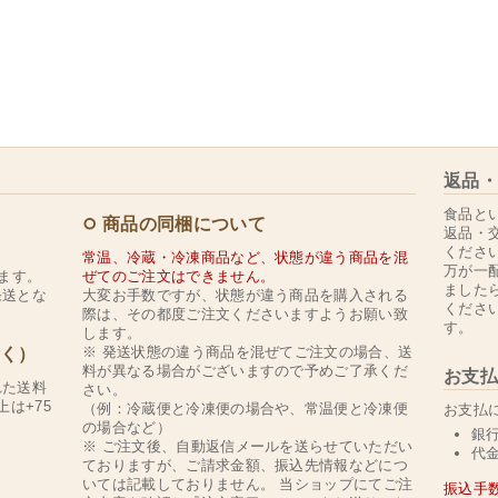
返品・
食品と
商品の同梱について
返品・
くださ
常温、冷蔵・冷凍商品など、状態が違う商品を混
万が一
ます。
ぜてのご注文はできません。
ました
発送とな
大変お手数ですが、状態が違う商品を購入される
くださ
際は、その都度ご注文くださいますようお願い致
す。
します。
※ 発送状態の違う商品を混ぜてご注文の場合、送
除く）
料が異なる場合がございますので予めご了承くだ
お支払
れた送料
さい。
上は+75
（例：冷蔵便と冷凍便の場合や、常温便と冷凍便
お支払
の場合など）
銀
※ ご注文後、自動返信メールを送らせていただい
代
ておりますが、ご請求金額、振込先情報などにつ
いては記載しておりません。 当ショップにてご注
振込手