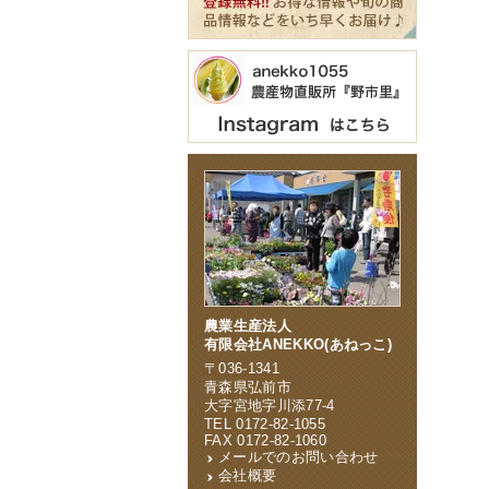
農業生産法人
有限会社ANEKKO(あねっこ)
〒036-1341
青森県弘前市
大字宮地字川添77-4
TEL 0172-82-1055
FAX 0172-82-1060
メールでのお問い合わせ
会社概要