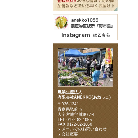
農業生産法人
有限会社ANEKKO(あねっこ)
〒036-1341
青森県弘前市
大字宮地字川添77-4
TEL 0172-82-1055
FAX 0172-82-1060
メールでのお問い合わせ
会社概要