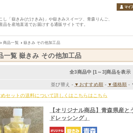
こし「嶽きみ(だけきみ)」や嶽きみスイーツ、青森りんご、
産品を産地直送でお届けする通販サイトです。
商品一覧
嶽きみ その他加工品
品一覧 嶽きみ その他加工品
全3商品中 [1～3]商品を表示
並び替え -
▼おすすめ順
-
▼価格順
-
すめセットの送料について詳しくはこちらはこちら
【オリジナル商品】青森県産とう
ドレッシング」