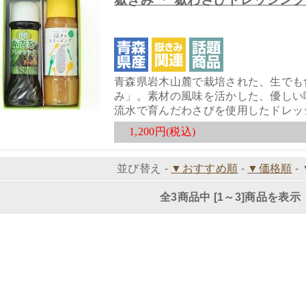
青森県岩木山麓で栽培された、生でも
み」。素材の風味を活かした、優しい
流水で育んだわさびを使用したドレッ
1,200円(税込)
並び替え -
▼おすすめ順
-
▼価格順
-
全3商品中 [1～3]商品を表示