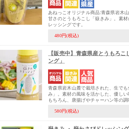
あねっこオリジナル商品:青森県岩木
甘さのとうもろこし「嶽きみ」。素材
レッシングです。
480円(税込)
【販売中】青森県産とうもろこし
ング」
青森県岩木山麓で栽培された、生でも
み」。素材の風味を活かした、優しい
もちろん、唐揚げやチャーハン等の調
580円(税込)
嶽きみ ・ 嶽わさびドレッシング