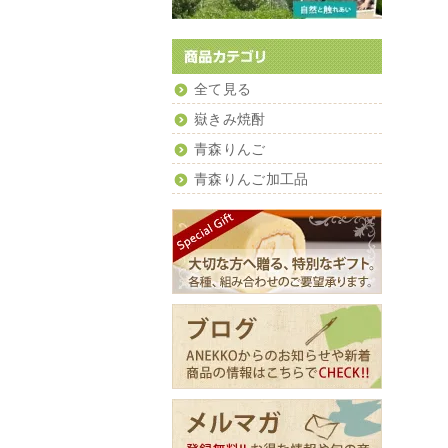
全て見る
嶽きみ焼酎
青森りんご
青森りんご加工品