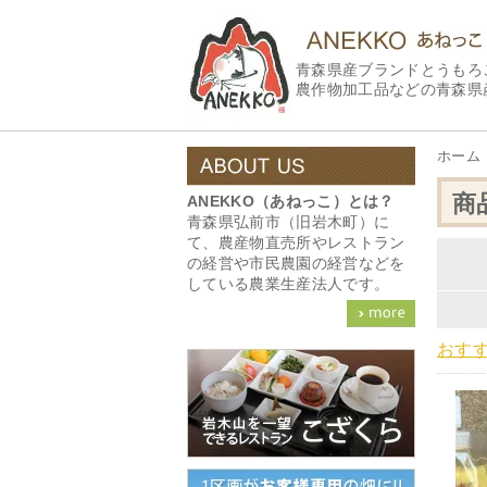
青森県産ブランドとうもろ
農作物加工品などの青森県
ホーム
商
ANEKKO（あねっこ）とは？
青森県弘前市（旧岩木町）に
て、農産物直売所やレストラン
の経営や市民農園の経営などを
している農業生産法人です。
おす