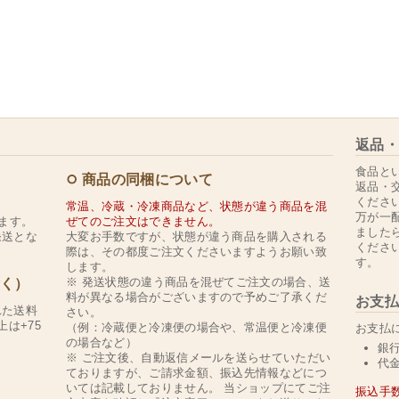
返品・
食品と
商品の同梱について
返品・
くださ
常温、冷蔵・冷凍商品など、状態が違う商品を混
万が一
ます。
ぜてのご注文はできません。
ました
発送とな
大変お手数ですが、状態が違う商品を購入される
くださ
際は、その都度ご注文くださいますようお願い致
す。
します。
※ 発送状態の違う商品を混ぜてご注文の場合、送
除く）
料が異なる場合がございますので予めご了承くだ
お支払
れた送料
さい。
上は+75
（例：冷蔵便と冷凍便の場合や、常温便と冷凍便
お支払
の場合など）
銀
※ ご注文後、自動返信メールを送らせていただい
代
ておりますが、ご請求金額、振込先情報などにつ
いては記載しておりません。 当ショップにてご注
振込手