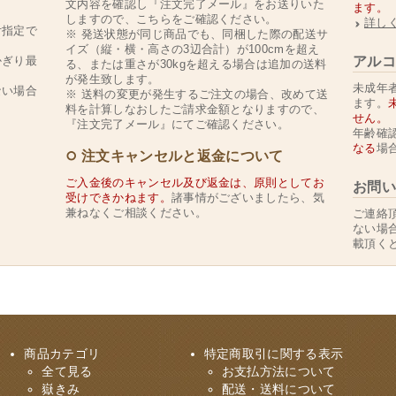
文内容を確認し『注文完了メール』をお送りいた
ます。
。
しますので、こちらをご確認ください。
詳し
付指定で
※ 発送状態が同じ商品でも、同梱した際の配送サ
イズ（縦・横・高さの3辺合計）が100cmを超え
かぎり最
アルコ
る、または重さが30kgを超える場合は追加の送料
が発生致します。
未成年者
ない場合
※ 送料の変更が発生するご注文の場合、改めて送
ます。
料を計算しなおしたご請求金額となりますので、
せん。
『注文完了メール』にてご確認ください。
年齢確
なる
場
注文キャンセルと返金について
ご入金後のキャンセル及び返金は、原則としてお
お問い
受けできかねます。
諸事情がございましたら、気
兼ねなくご相談ください。
ご連絡
ない場
載頂く
商品カテゴリ
特定商取引に関する表示
全て見る
お支払方法について
嶽きみ
配送・送料について