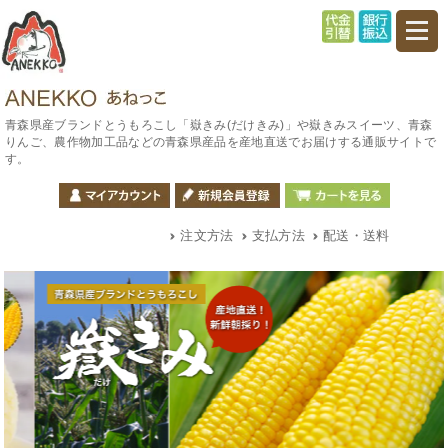
青森県産ブランドとうもろこし「嶽きみ(だけきみ)」や嶽きみスイーツ、青森
りんご、農作物加工品などの青森県産品を産地直送でお届けする通販サイトで
す。
注文方法
支払方法
配送・送料