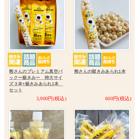
熊さんのプレミアム真空パ
熊さんの獄きみあられ1本
ックー嶽きみー 特大サイ
ズ３本+嶽きみあられ1本
セット
3,900円(税込)
600円(税込)