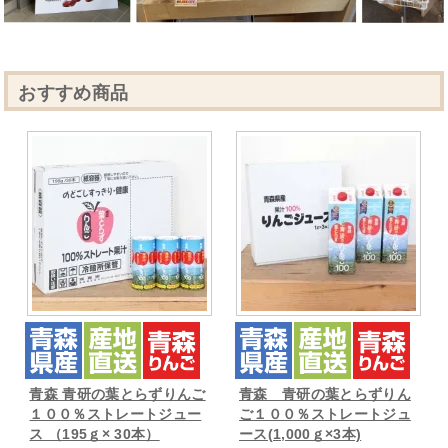
おすすめ商品
青森 青研の葉とらずりんご
青森 青研の葉とらずりん
１００％ストレートジュー
ご１００％ストレートジュ
ス （195ｇ× 30本）
ース(1,000ｇ×3本)