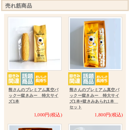
売れ筋商品
熊さんのプレミアム真空パ
熊さんのプレミアム真空パ
ックー獄きみー 特大サイ
ックー獄きみー 特大サイ
ズ1本
ズ1本+獄きみあられ1本
セット
1,000円(税込)
1,800円(税込)