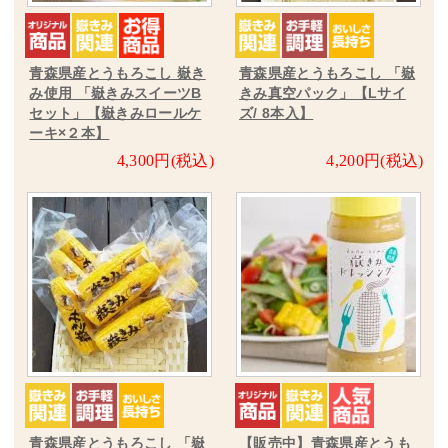
青森県産とうもろこし 嶽き
青森県産とうもろこし 「嶽
み使用 「嶽きみスイーツB
きみ真空パック」【Lサイ
セット」【嶽きみロールケ
ズ/ 8本入】
ーキ×２本】
4,300円(税込)
4,200円(税込)
青森県産とうもろこし 「嶽
【販売中】青森県産とうも