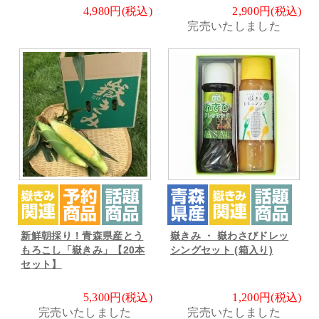
4,980円(税込)
2,900円(税込)
完売いたしました
新鮮朝採り！青森県産とう
嶽きみ ・ 嶽わさびドレッ
もろこし「嶽きみ」【20本
シングセット (箱入り)
セット】
5,300円(税込)
1,200円(税込)
完売いたしました
完売いたしました