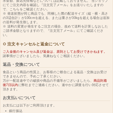
求金額、振込先情報などについては記載しておりません。 当ショップ
にてご注文内容を確認し『注文完了メール』をお送りいたしますの
で、こちらをご確認ください。
※ 発送状態が同じ商品でも、同梱した際の配送サイズ（縦・横・高さ
の3辺合計）が100cmを超える、または重さが30kgを超える場合は追加
の送料が発生致します。
※ 送料の変更が発生するご注文の場合、改めて送料を計算しなおした
ご請求金額となりますので、『注文完了メール』にてご確認くださ
い。
注文キャンセルと返金について
ご入金後のキャンセル及び返金は、原則としてお受けできかねます。
諸事情がございましたら、気兼ねなくご相談ください。
返品・交換について
食品という商品の性質上、お客様のご都合による返品・交換はお受け
できませんので、予めご了承ください。
万が一配送途中での破損や商品の不備等がございましたら、
商品到着
後7日以内
に弊社までご連絡ください。速やかに調査を行い対応させて
頂きます。
お支払いについて
お支払には以下がご利用頂けます。
銀行振込