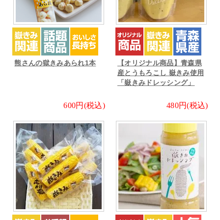
熊さんの獄きみあられ1本
【オリジナル商品】青森県
産とうもろこし 嶽きみ使用
「嶽きみドレッシング」
600円(税込)
480円(税込)