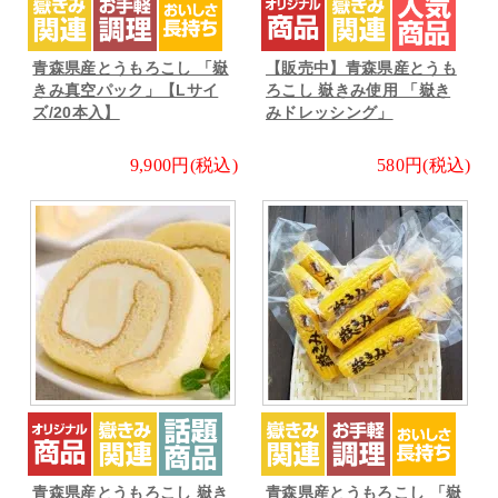
青森県産とうもろこし 「嶽
【販売中】青森県産とうも
きみ真空パック」【Lサイ
ろこし 嶽きみ使用 「嶽き
ズ/20本入】
みドレッシング」
9,900円(税込)
580円(税込)
青森県産とうもろこし 嶽き
青森県産とうもろこし 「嶽