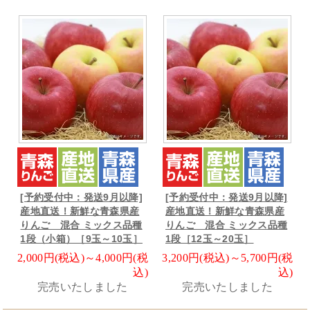
[予約受付中：発送9月以降]
[予約受付中：発送9月以降]
産地直送！新鮮な青森県産
産地直送！新鮮な青森県産
りんご 混合 ミックス品種
りんご 混合 ミックス品種
1段（小箱）［9玉～10玉］
1段［12玉～20玉］
2,000円(税込)～4,000円(税
3,200円(税込)～5,700円(税
込)
込)
完売いたしました
完売いたしました