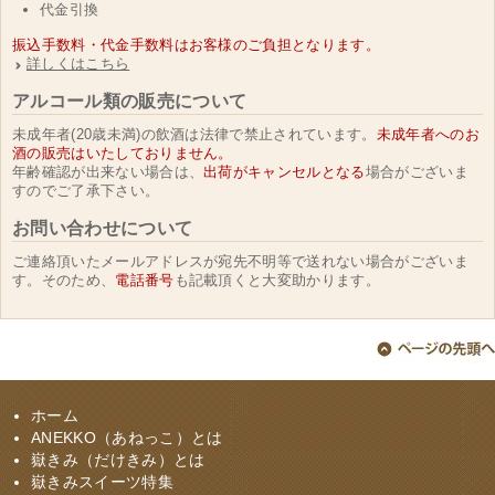
代金引換
振込手数料・代金手数料はお客様のご負担となります。
詳しくはこちら
アルコール類の販売について
未成年者(20歳未満)の飲酒は法律で禁止されています。
未成年者へのお
酒の販売はいたしておりません。
年齢確認が出来ない場合は、
出荷がキャンセルとなる
場合がございま
すのでご了承下さい。
お問い合わせについて
ご連絡頂いたメールアドレスが宛先不明等で送れない場合がございま
す。そのため、
電話番号
も記載頂くと大変助かります。
ホーム
ANEKKO（あねっこ）とは
嶽きみ（だけきみ）とは
嶽きみスイーツ特集