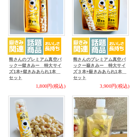
熊さんのプレミアム真空パ
熊さんのプレミアム真空パ
ックー獄きみー 特大サイ
ックー嶽きみー 特大サイ
ズ1本+獄きみあられ1本
ズ３本+嶽きみあられ1本
セット
セット
1,800円(税込)
3,900円(税込)