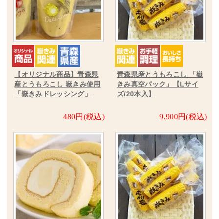
【オリジナル商品】青森県
青森県産とうもろこし 「嶽
産とうもろこし 嶽きみ使用
きみ真空パック」【Lサイ
「嶽きみドレッシング」
ズ/20本入】
480円(税込)
9,900円(税込)