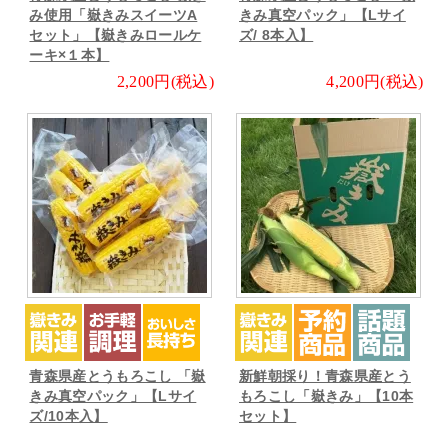
み使用「嶽きみスイーツA
きみ真空パック」【Lサイ
セット」【嶽きみロールケ
ズ/ 8本入】
ーキ×１本】
2,200円(税込)
4,200円(税込)
青森県産とうもろこし 「嶽
新鮮朝採り！青森県産とう
きみ真空パック」【Lサイ
もろこし「嶽きみ」【10本
ズ/10本入】
セット】