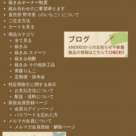
嶽きみオーナー制度
組み合わせのご要望承ります
直売所 野市里（のいちご）について
ご注文方法
カートを見る
商品カテゴリ
全て見る
嶽きみ
嶽きみ スイーツ
嶽きみ焼酎
嶽きみ その他加工品
青森りんご
定期便・頒布会
特定商取引に関する表示
お支払方法について
配送・送料について
新規会員登録ページ
会員ログインページ
パスワードを忘れた方
メルマガ会員について
メルマガ会員登録・解除ページ