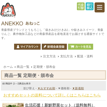
青森県産ブランドとうもろこし「嶽きみ(だけきみ)」や嶽きみスイーツ、青森
りんご、農作物加工品などの青森県産品を産地直送でお届けする通販サイトで
す。
注文方法
支払方法
配送・送料
ホーム
商品一覧
定期便・頒布会
商品一覧 定期便・頒布会
全2商品中 [1～2]商品を表示
並び替え -
▼おすすめ順
-
▼価格順
-
▼新着順
おすすめセットの送料について詳しくはこちらはこちら
生活応援！新鮮野菜セット（送料無料）