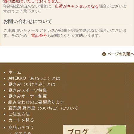
酒の販売はいたしておりません。
年齢確認が出来ない場合は、
出荷がキャンセルとなる
場合がございま
すのでご了承下さい。
お問い合わせについて
ご連絡頂いたメールアドレスが宛先不明等で送れない場合がございま
す。そのため、
電話番号
も記載頂くと大変助かります。
ホーム
ANEKKO（あねっこ）とは
嶽きみ（だけきみ）とは
嶽きみスイーツ特集
嶽きみオーナー制度
組み合わせのご要望承ります
直売所 野市里（のいちご）について
ご注文方法
カートを見る
商品カテゴリ
全て見る