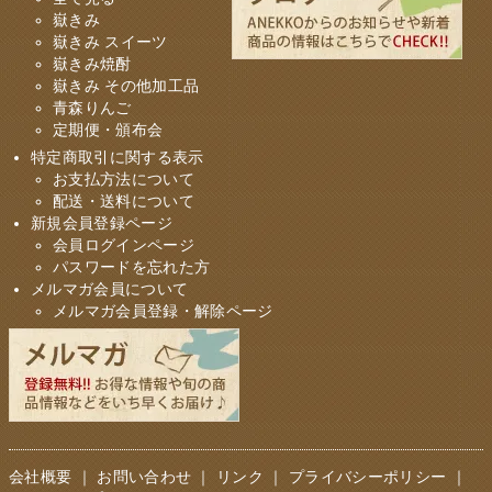
嶽きみ
嶽きみ スイーツ
嶽きみ焼酎
嶽きみ その他加工品
青森りんご
定期便・頒布会
特定商取引に関する表示
お支払方法について
配送・送料について
新規会員登録ページ
会員ログインページ
パスワードを忘れた方
メルマガ会員について
メルマガ会員登録・解除ページ
会社概要
｜
お問い合わせ
｜
リンク
｜
プライバシーポリシー
｜