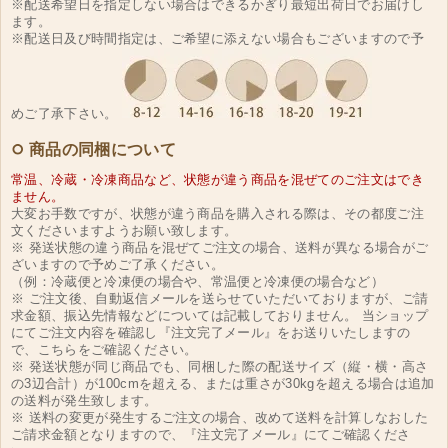
※配送希望日を指定しない場合はできるかぎり最短出荷日でお届けし
ます。
※配送日及び時間指定は、ご希望に添えない場合もございますので予
めご了承下さい。
商品の同梱について
常温、冷蔵・冷凍商品など、状態が違う商品を混ぜてのご注文はでき
ません。
大変お手数ですが、状態が違う商品を購入される際は、その都度ご注
文くださいますようお願い致します。
※ 発送状態の違う商品を混ぜてご注文の場合、送料が異なる場合がご
ざいますので予めご了承ください。
（例：冷蔵便と冷凍便の場合や、常温便と冷凍便の場合など）
※ ご注文後、自動返信メールを送らせていただいておりますが、ご請
求金額、振込先情報などについては記載しておりません。 当ショップ
にてご注文内容を確認し『注文完了メール』をお送りいたしますの
で、こちらをご確認ください。
※ 発送状態が同じ商品でも、同梱した際の配送サイズ（縦・横・高さ
の3辺合計）が100cmを超える、または重さが30kgを超える場合は追加
の送料が発生致します。
※ 送料の変更が発生するご注文の場合、改めて送料を計算しなおした
ご請求金額となりますので、『注文完了メール』にてご確認くださ