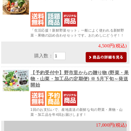
「生活応援！新鮮野菜セット」一般によく使われる新鮮野
菜・果物の詰め合わせセットです。おためしにどうぞ！！
4,500円(税込)
購入数：
【予約受付中】野市里からの贈り物 (野菜・果
物・山菜・加工品の定期便) ※ 5月下旬～発送
開始
1回のお支払いで、産地直送の新鮮な旬の野菜・果物・山
菜・加工品を年4回お届けします！
17,000円(税込)