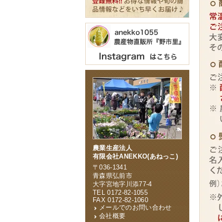
農業生産法人
有限会社ANEKKO(あねっこ)
〒036-1341
青森県弘前市
大字宮地字川添77-4
TEL 0172-82-1055
FAX 0172-82-1060
メールでのお問い合わせ
会社概要