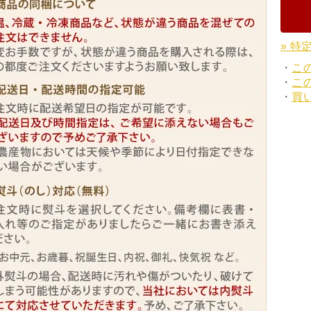
» 特
・
こ
・
こ
・
買