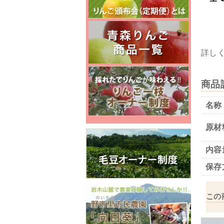
詳し
商品
名称
原材
内容
保存
この