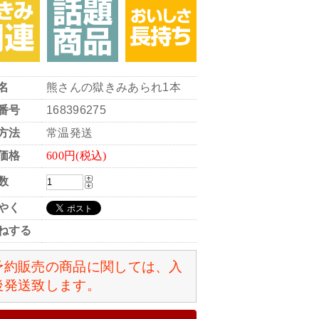
名
熊さんの獄きみあられ1本
番号
168396275
方法
常温発送
価格
600円(税込)
数
やく
ねする
予約販売の商品に関しては、入
後発送致します。