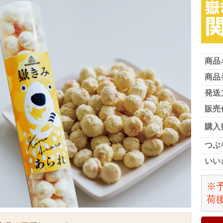
商品
商品
発送
販売
購入
つぶ
いい
※
荷