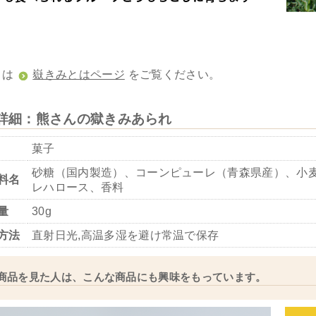
くは
嶽きみとはページ
をご覧ください。
詳細：熊さんの獄きみあられ
菓子
砂糖（国内製造）、コーンピューレ（青森県産）、小麦
料名
レハロース、香料
量
30g
方法
直射日光,高温多湿を避け常温で保存
商品を見た人は、こんな商品にも興味をもっています。