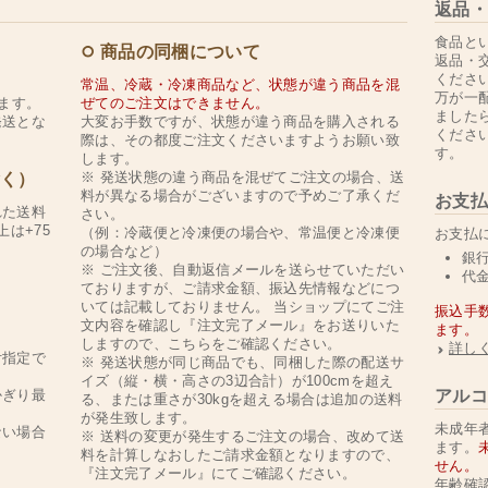
返品・
食品と
商品の同梱について
返品・
くださ
常温、冷蔵・冷凍商品など、状態が違う商品を混
万が一
ます。
ぜてのご注文はできません。
ました
発送とな
大変お手数ですが、状態が違う商品を購入される
くださ
際は、その都度ご注文くださいますようお願い致
す。
します。
※ 発送状態の違う商品を混ぜてご注文の場合、送
除く）
料が異なる場合がございますので予めご了承くだ
お支払
れた送料
さい。
上は+75
（例：冷蔵便と冷凍便の場合や、常温便と冷凍便
お支払
の場合など）
銀
※ ご注文後、自動返信メールを送らせていただい
代
ておりますが、ご請求金額、振込先情報などにつ
いては記載しておりません。 当ショップにてご注
振込手
文内容を確認し『注文完了メール』をお送りいた
ます。
。
しますので、こちらをご確認ください。
詳し
付指定で
※ 発送状態が同じ商品でも、同梱した際の配送サ
イズ（縦・横・高さの3辺合計）が100cmを超え
かぎり最
アルコ
る、または重さが30kgを超える場合は追加の送料
が発生致します。
未成年者
ない場合
※ 送料の変更が発生するご注文の場合、改めて送
ます。
料を計算しなおしたご請求金額となりますので、
せん。
『注文完了メール』にてご確認ください。
年齢確