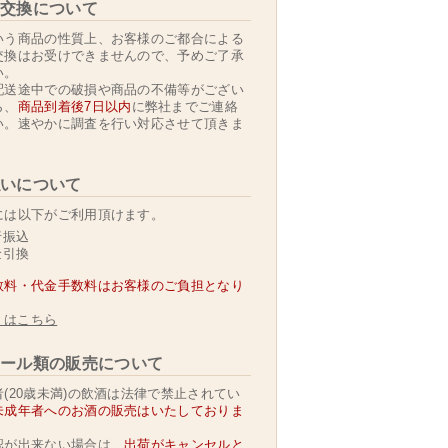
交換について
いう商品の性質上、お客様のご都合による
交換はお受けできませんので、予めご了承
い。
配送途中での破損や商品の不備等がござい
ら、
商品到着後7日以内
に弊社までご連絡
い。速やかに調査を行い対応させて頂きま
いについて
には以下がご利用頂けます。
行振込
金引換
数料・代金手数料はお客様のご負担となり
くはこちら
ール類の販売について
(20歳未満)の飲酒は法律で禁止されてい
未成年者へのお酒の販売はいたしておりま
認が出来ない場合は、
出荷がキャンセルと