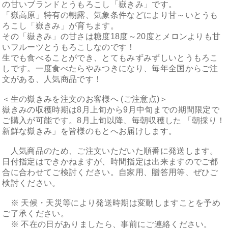
の甘いブランドとうもろこし「嶽きみ」です。
「嶽高原」特有の朝露、気象条件などにより甘～いとうも
ろこし「嶽きみ」が育ちます。
その「嶽きみ」の甘さは糖度18度～20度とメロンよりも甘
いフルーツとうもろこしなのです！
生でも食べることができ、とてもみずみずしいとうもろこ
しです。一度食べたらやみつきになり、毎年全国からご注
文がある、人気商品です！
＜生の嶽きみを注文のお客様へ (ご注意点)＞
嶽きみの収穫時期は8月上旬から9月中旬までの期間限定で
ご購入が可能です。8月上旬以降、毎朝収穫した 「朝採り！
新鮮な嶽きみ」を皆様のもとへお届けします。
人気商品のため、ご注文いただいた順番に発送します。
日付指定はできかねますが、時間指定は出来ますのでご都
合に合わせてご検討ください。自家用、贈答用等、ぜひご
検討ください。
※ 天候・天災等により発送時期は変動しますことを予め
ご了承ください。
※ 不在の日がありましたら、事前にご連絡ください。