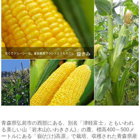
青森県弘前市の西部にある、別名「津軽富士」ともいわれ
る美しい山「岩木山(いわきさん)」の麓、標高400～500メ
ートルにある「嶽(だけ)高原」で栽培、収穫された青森県産