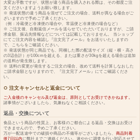
大変お手数ですが、状態が違う商品を購入される際は、その都度ご注
文くださいますようお願い致します。
※ 発送状態の違う商品を混ぜてご注文の場合、送料が異なる場合がご
ざいますので予めご了承ください。
（例：冷蔵便と冷凍便の場合や、常温便と冷凍便の場合など）
※ ご注文後、自動返信メールを送らせていただいておりますが、ご請
求金額、振込先情報などについては記載しておりません。 当ショップ
にてご注文内容を確認し『注文完了メール』をお送りいたしますの
で、こちらをご確認ください。
※ 発送状態が同じ商品でも、同梱した際の配送サイズ（縦・横・高さ
の3辺合計）が100cmを超える、または重さが30kgを超える場合は追加
の送料が発生致します。
※ 送料の変更が発生するご注文の場合、改めて送料を計算しなおした
ご請求金額となりますので、『注文完了メール』にてご確認くださ
い。
注文キャンセルと返金について
ご入金後のキャンセル及び返金は、原則としてお受けできかねます。
諸事情がございましたら、気兼ねなくご相談ください。
返品・交換について
食品という商品の性質上、お客様のご都合による返品・交換はお受け
できませんので、予めご了承ください。
万が一配送途中での破損や商品の不備等がございましたら、
商品到着
後7日以内
に弊社までご連絡ください。速やかに調査を行い対応させて