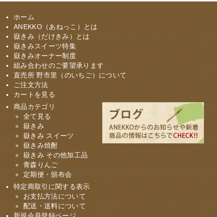
ホーム
ANEKKO（あねっこ）とは
嶽きみ（だけきみ）とは
嶽きみスイーツ特集
嶽きみオーナー制度
組み合わせのご要望承ります
直売所 野市里（のいちご）について
ご注文方法
カートを見る
商品カテゴリ
全て見る
嶽きみ
嶽きみ スイーツ
嶽きみ焼酎
嶽きみ その他加工品
青森りんご
定期便・頒布会
特定商取引に関する表示
お支払方法について
配送・送料について
新規会員登録ページ