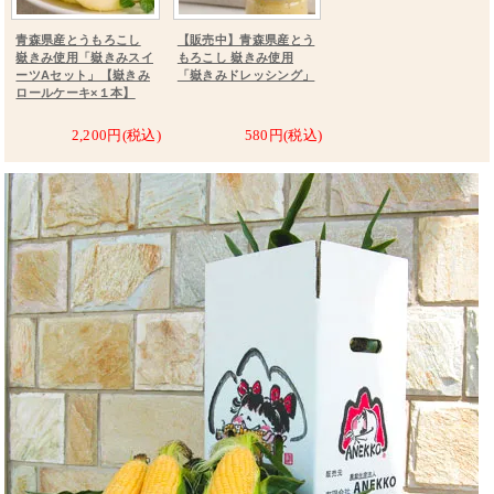
青森県産とうもろこし
【販売中】青森県産とう
嶽きみ使用「嶽きみスイ
もろこし 嶽きみ使用
ーツAセット」【嶽きみ
「嶽きみドレッシング」
ロールケーキ×１本】
2,200円(税込)
580円(税込)