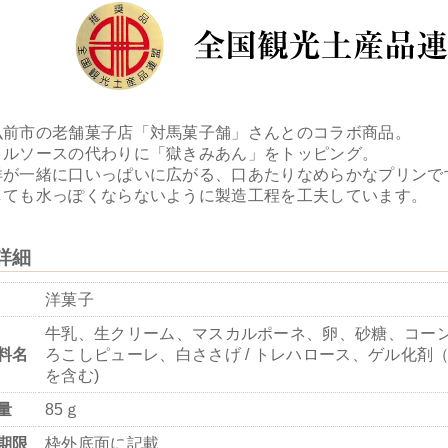
弘前市の老舗菓子店「対馬菓子舗」さんとのコラボ商品。
メルソースの代わりに「獄きみあん」をトッピング。
洋が一緒に口いっぱいに広がる、口あたりなめらかなプリンで
しても水っぽくならないように製造工程を工夫しています。
詳細
洋菓子
牛乳、生クリーム、マスカルポーネ、卵、砂糖、コーン
料名
ろこしピューレ、白ささげ / トレハロース、ゲル化剤（
を含む)
量
85ｇ
期限
枠外底面に記載