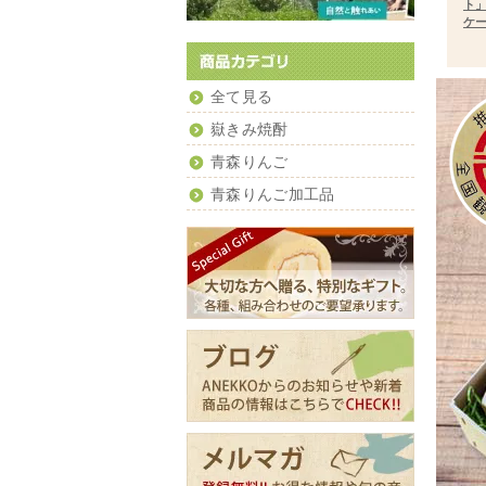
ト
ケ
全て見る
嶽きみ焼酎
青森りんご
青森りんご加工品