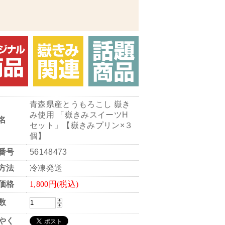
青森県産とうもろこし 嶽き
み使用 「嶽きみスイーツH
名
セット」【嶽きみプリン×３
個】
番号
56148473
方法
冷凍発送
価格
1,800円(税込)
数
やく