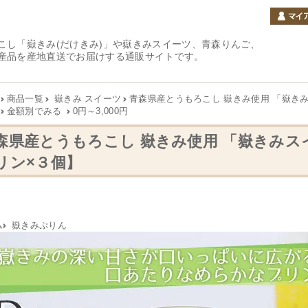
こし「嶽きみ(だけきみ)」や嶽きみスイーツ、青森りんご、
産品を産地直送でお届けする通販サイトです。
商品一覧
嶽きみ スイーツ
青森県産とうもろこし 嶽きみ使用 「嶽き
金額別でみる
0円～3,000円
森県産とうもろこし 嶽きみ使用 「嶽きみス
リン×３個】
ム
嶽きみぷりん