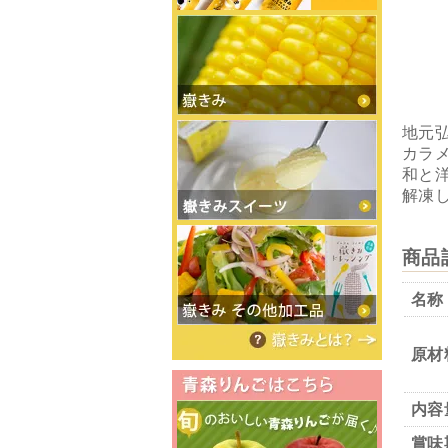
地元
カラ
和と
解凍
商品
名称
原材
内容
賞味