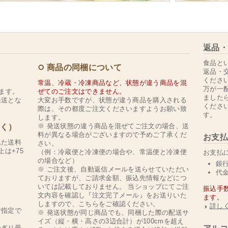
返品・
食品と
商品の同梱について
返品・
くださ
常温、冷蔵・冷凍商品など、状態が違う商品を混
万が一
ます。
ぜてのご注文はできません。
ました
発送とな
大変お手数ですが、状態が違う商品を購入される
くださ
際は、その都度ご注文くださいますようお願い致
す。
します。
※ 発送状態の違う商品を混ぜてご注文の場合、送
除く）
料が異なる場合がございますので予めご了承くだ
お支払
れた送料
さい。
上は+75
（例：冷蔵便と冷凍便の場合や、常温便と冷凍便
お支払
の場合など）
銀
※ ご注文後、自動返信メールを送らせていただい
代
ておりますが、ご請求金額、振込先情報などにつ
いては記載しておりません。 当ショップにてご注
振込手
文内容を確認し『注文完了メール』をお送りいた
ます。
。
しますので、こちらをご確認ください。
詳し
付指定で
※ 発送状態が同じ商品でも、同梱した際の配送サ
イズ（縦・横・高さの3辺合計）が100cmを超え
かぎり最