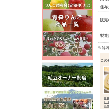
保存
販売
製造
※解
この
青
し
み