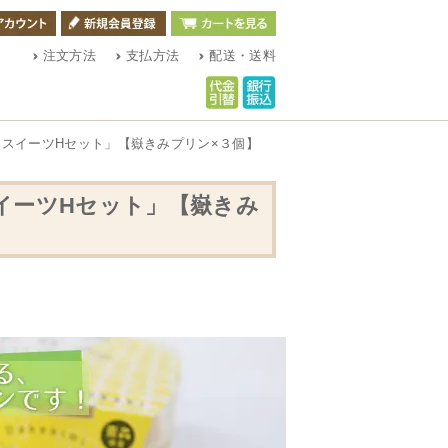
注文方法
支払方法
配送・送料
みスイーツHセット」【嶽きみプリン×３個】
イーツHセット」【嶽きみ