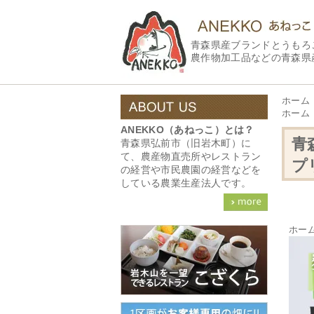
青森県産ブランドとうもろ
農作物加工品などの青森県
ホーム
ホーム
ANEKKO（あねっこ）とは？
青
青森県弘前市（旧岩木町）に
て、農産物直売所やレストラン
プ
の経営や市民農園の経営などを
している農業生産法人です。
ホー