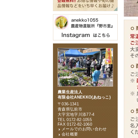
農業生産法人
有限会社ANEKKO(あねっこ)
〒036-1341
青森県弘前市
大字宮地字川添77-4
TEL 0172-82-1055
FAX 0172-82-1060
メールでのお問い合わせ
会社概要