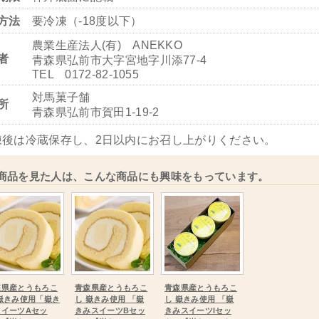
方法
要冷凍（‐18度以下）
農業生産法人(有) ANEKKO
者
青森県弘前市大字宮地字川添77-4
TEL 0172-82-1055
対馬菓子舗
所
青森県弘前市賀田1-19-2
凍後は冷蔵保存し、2日以内にお召し上がりください。
商品を見た人は、こんな商品にも興味をもっています。
森県産とうもろこ
青森県産とうもろこ
青森県産とうもろこ
 嶽きみ使用「嶽き
し 嶽きみ使用 「嶽
し 嶽きみ使用 「嶽
スイーツAセッ
きみスイーツBセッ
きみスイーツIセッ