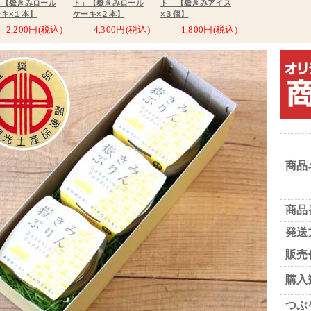
」【嶽きみロール
ト」【嶽きみロール
ト」【嶽きみアイス
ーキ×１本】
ケーキ×２本】
×３個】
2,200円(税込)
4,300円(税込)
1,800円(税込)
商品
商品
発送
販売
購入
つぶ