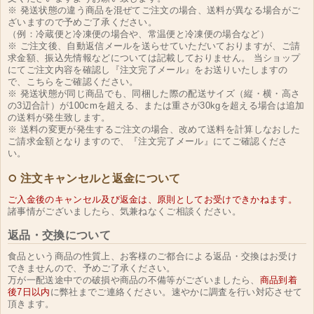
※ 発送状態の違う商品を混ぜてご注文の場合、送料が異なる場合がご
ざいますので予めご了承ください。
（例：冷蔵便と冷凍便の場合や、常温便と冷凍便の場合など）
※ ご注文後、自動返信メールを送らせていただいておりますが、ご請
求金額、振込先情報などについては記載しておりません。 当ショップ
にてご注文内容を確認し『注文完了メール』をお送りいたしますの
で、こちらをご確認ください。
※ 発送状態が同じ商品でも、同梱した際の配送サイズ（縦・横・高さ
の3辺合計）が100cmを超える、または重さが30kgを超える場合は追加
の送料が発生致します。
※ 送料の変更が発生するご注文の場合、改めて送料を計算しなおした
ご請求金額となりますので、『注文完了メール』にてご確認くださ
い。
注文キャンセルと返金について
ご入金後のキャンセル及び返金は、原則としてお受けできかねます。
諸事情がございましたら、気兼ねなくご相談ください。
返品・交換について
食品という商品の性質上、お客様のご都合による返品・交換はお受け
できませんので、予めご了承ください。
万が一配送途中での破損や商品の不備等がございましたら、
商品到着
後7日以内
に弊社までご連絡ください。速やかに調査を行い対応させて
頂きます。