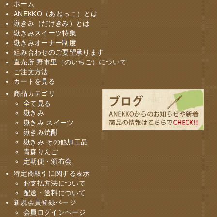
ホーム
ANEKKO（あねっこ）とは
嶽きみ（だけきみ）とは
嶽きみスイーツ特集
嶽きみオーナー制度
組み合わせのご要望承ります
直売所 野市里（のいちご）について
ご注文方法
カートを見る
商品カテゴリ
全て見る
嶽きみ
嶽きみ スイーツ
嶽きみ焼酎
嶽きみ その他加工品
青森りんご
定期便・頒布会
特定商取引に関する表示
お支払方法について
配送・送料について
新規会員登録ページ
会員ログインページ