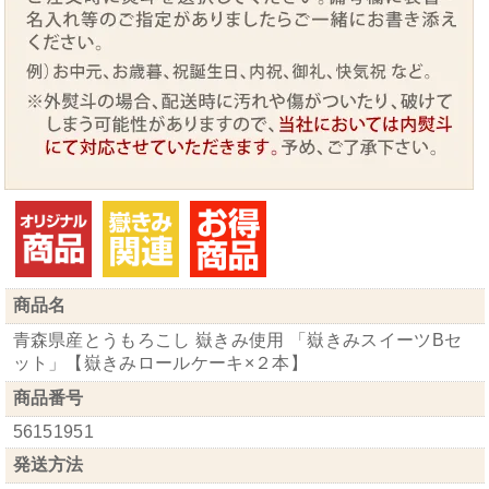
商品名
青森県産とうもろこし 嶽きみ使用 「嶽きみスイーツBセ
ット」【嶽きみロールケーキ×２本】
商品番号
56151951
発送方法